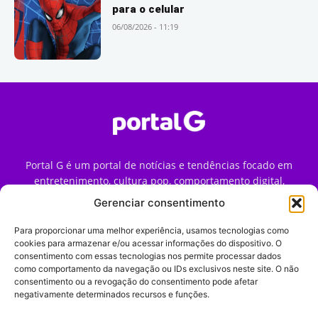
para o celular
06/08/2026 - 11:19
Portal G é um portal de notícias e tendências focado em
entretenimento, cultura pop, comportamento digital,
streaming, games e iniciativas de marca que impactam a
Gerenciar consentimento
forma como o público vive e consome internet no Brasil.
Para proporcionar uma melhor experiência, usamos tecnologias como
Contato:
contato@portalg.com.br
cookies para armazenar e/ou acessar informações do dispositivo. O
consentimento com essas tecnologias nos permite processar dados
como comportamento da navegação ou IDs exclusivos neste site. O não
consentimento ou a revogação do consentimento pode afetar
negativamente determinados recursos e funções.