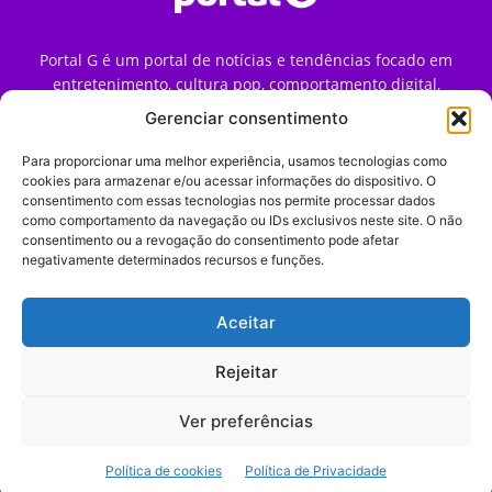
Portal G é um portal de notícias e tendências focado em
entretenimento, cultura pop, comportamento digital,
streaming, games e iniciativas de marca que impactam a
Gerenciar consentimento
forma como o público vive e consome internet no Brasil.
Para proporcionar uma melhor experiência, usamos tecnologias como
Contato:
contato@portalg.com.br
cookies para armazenar e/ou acessar informações do dispositivo. O
consentimento com essas tecnologias nos permite processar dados
como comportamento da navegação ou IDs exclusivos neste site. O não
consentimento ou a revogação do consentimento pode afetar
negativamente determinados recursos e funções.
Aceitar
Início
Sobre
Termos de Uso
Política de Privacidade
Contato
Expediente
Rejeitar
Ver preferências
© 2009–2026 Portal G. Todos os direitos reservados. Notícias e
Política de cookies
Política de Privacidade
tendências de consumo, marketing e comportamento digital.