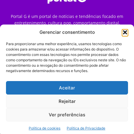
Portal G é um portal de notícias e tendências focado em
entretenimento, cultura pop, comportamento digital,
streaming, games e iniciativas de marca que impactam a
Gerenciar consentimento
forma como o público vive e consome internet no Brasil.
Para proporcionar uma melhor experiência, usamos tecnologias como
Contato:
contato@portalg.com.br
cookies para armazenar e/ou acessar informações do dispositivo. O
consentimento com essas tecnologias nos permite processar dados
como comportamento da navegação ou IDs exclusivos neste site. O não
consentimento ou a revogação do consentimento pode afetar
negativamente determinados recursos e funções.
Aceitar
Início
Sobre
Termos de Uso
Política de Privacidade
Contato
Expediente
Rejeitar
Ver preferências
© 2009–2026 Portal G. Todos os direitos reservados. Notícias e
Política de cookies
Política de Privacidade
tendências de consumo, marketing e comportamento digital.