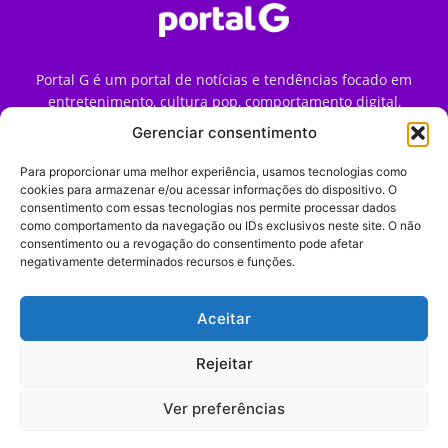
Portal G é um portal de notícias e tendências focado em
entretenimento, cultura pop, comportamento digital,
streaming, games e iniciativas de marca que impactam a
Gerenciar consentimento
forma como o público vive e consome internet no Brasil.
Para proporcionar uma melhor experiência, usamos tecnologias como
Contato:
contato@portalg.com.br
cookies para armazenar e/ou acessar informações do dispositivo. O
consentimento com essas tecnologias nos permite processar dados
como comportamento da navegação ou IDs exclusivos neste site. O não
consentimento ou a revogação do consentimento pode afetar
negativamente determinados recursos e funções.
Aceitar
Início
Sobre
Termos de Uso
Política de Privacidade
Contato
Expediente
Rejeitar
Ver preferências
© 2009–2026 Portal G. Todos os direitos reservados. Notícias e