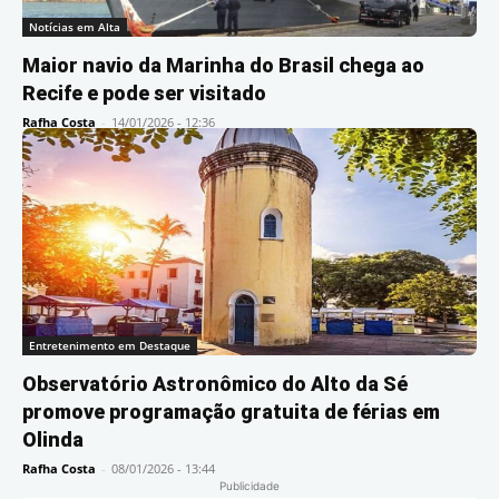
Notícias em Alta
Maior navio da Marinha do Brasil chega ao
Recife e pode ser visitado
Rafha Costa
-
14/01/2026 - 12:36
Entretenimento em Destaque
Observatório Astronômico do Alto da Sé
promove programação gratuita de férias em
Olinda
Rafha Costa
-
08/01/2026 - 13:44
Publicidade