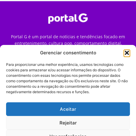
Portal G é um portal de notícias e tendências focado em
entretenimento, cultura pop, comportamento digital,
streaming, games e iniciativas de marca que impactam a
Gerenciar consentimento
forma como o público vive e consome internet no Brasil.
Para proporcionar uma melhor experiência, usamos tecnologias como
Contato:
contato@portalg.com.br
cookies para armazenar e/ou acessar informações do dispositivo. O
consentimento com essas tecnologias nos permite processar dados
como comportamento da navegação ou IDs exclusivos neste site. O não
consentimento ou a revogação do consentimento pode afetar
negativamente determinados recursos e funções.
Aceitar
Início
Sobre
Termos de Uso
Política de Privacidade
Contato
Expediente
Rejeitar