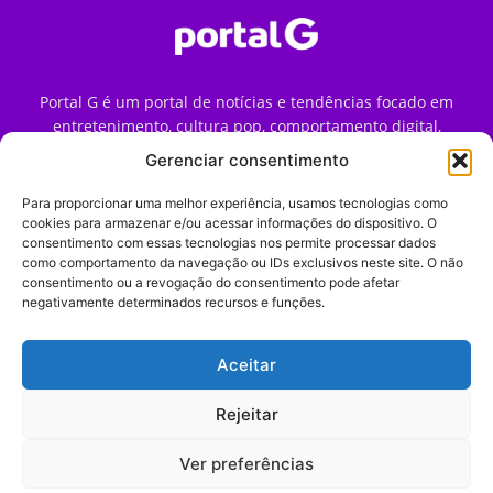
Portal G é um portal de notícias e tendências focado em
entretenimento, cultura pop, comportamento digital,
streaming, games e iniciativas de marca que impactam a
Gerenciar consentimento
forma como o público vive e consome internet no Brasil.
Para proporcionar uma melhor experiência, usamos tecnologias como
Contato:
contato@portalg.com.br
cookies para armazenar e/ou acessar informações do dispositivo. O
consentimento com essas tecnologias nos permite processar dados
como comportamento da navegação ou IDs exclusivos neste site. O não
consentimento ou a revogação do consentimento pode afetar
negativamente determinados recursos e funções.
Aceitar
Início
Sobre
Termos de Uso
Política de Privacidade
Contato
Expediente
Rejeitar
Ver preferências