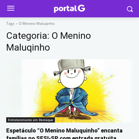
Tags
O Menino Maluqinho
Categoria:
O Menino
Maluqinho
Entretenimento em Destaque
Espetáculo “O Menino Maluquinho” encanta
famílias no SESI-SP com entrada gratuita