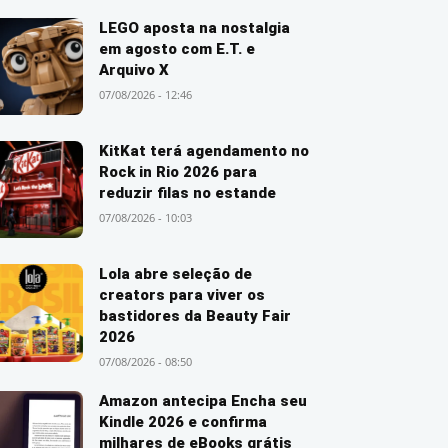
LEGO aposta na nostalgia
em agosto com E.T. e
Arquivo X
07/08/2026 - 12:46
KitKat terá agendamento no
Rock in Rio 2026 para
reduzir filas no estande
07/08/2026 - 10:03
Lola abre seleção de
creators para viver os
bastidores da Beauty Fair
2026
07/08/2026 - 08:50
Amazon antecipa Encha seu
Kindle 2026 e confirma
milhares de eBooks grátis