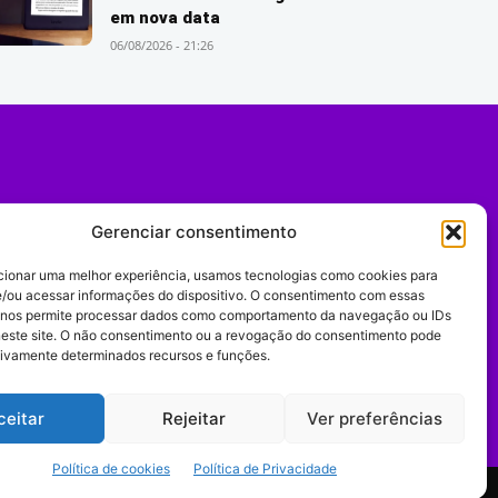
em nova data
06/08/2026 - 21:26
Gerenciar consentimento
cionar uma melhor experiência, usamos tecnologias como cookies para
/ou acessar informações do dispositivo. O consentimento com essas
 nos permite processar dados como comportamento da navegação ou IDs
neste site. O não consentimento ou a revogação do consentimento pode
tivamente determinados recursos e funções.
Expediente
ceitar
Rejeitar
Ver preferências
Política de cookies
Política de Privacidade
comportamento digital.