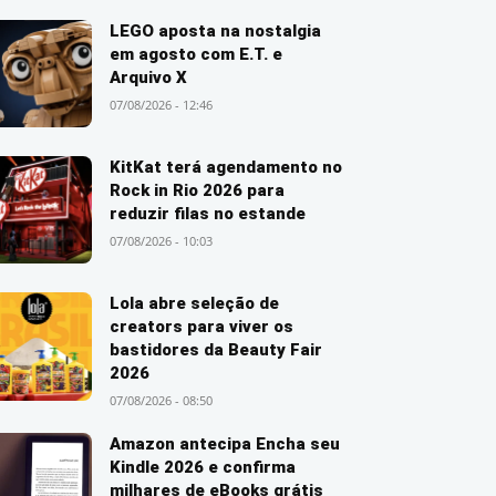
LEGO aposta na nostalgia
em agosto com E.T. e
Arquivo X
07/08/2026 - 12:46
KitKat terá agendamento no
Rock in Rio 2026 para
reduzir filas no estande
07/08/2026 - 10:03
Lola abre seleção de
creators para viver os
bastidores da Beauty Fair
2026
07/08/2026 - 08:50
Amazon antecipa Encha seu
Kindle 2026 e confirma
milhares de eBooks grátis