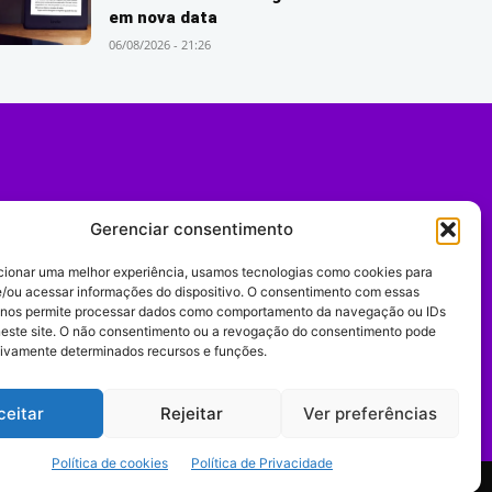
em nova data
06/08/2026 - 21:26
Gerenciar consentimento
cionar uma melhor experiência, usamos tecnologias como cookies para
/ou acessar informações do dispositivo. O consentimento com essas
 nos permite processar dados como comportamento da navegação ou IDs
neste site. O não consentimento ou a revogação do consentimento pode
tivamente determinados recursos e funções.
Expediente
ceitar
Rejeitar
Ver preferências
Política de cookies
Política de Privacidade
comportamento digital.