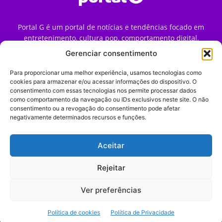
Portal G é um portal de notícias e tendências focado em
entretenimento, cultura pop, comportamento digital,
streaming, games e iniciativas de marca que impactam a
Gerenciar consentimento
forma como o público vive e consome internet no Brasil.
Para proporcionar uma melhor experiência, usamos tecnologias como
Contato:
contato@portalg.com.br
cookies para armazenar e/ou acessar informações do dispositivo. O
consentimento com essas tecnologias nos permite processar dados
como comportamento da navegação ou IDs exclusivos neste site. O não
consentimento ou a revogação do consentimento pode afetar
negativamente determinados recursos e funções.
Aceitar
Início
Sobre
Termos de Uso
Política de Privacidade
Contato
Expediente
Rejeitar
Ver preferências
© 2009–2026 Portal G. Todos os direitos reservados. Notícias e
Política de cookies
Política de Privacidade
tendências de consumo, marketing e comportamento digital.