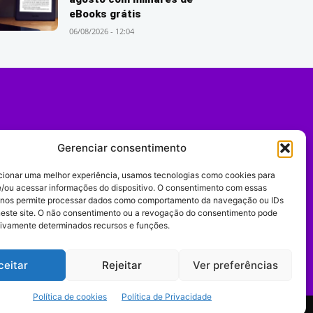
eBooks grátis
06/08/2026 - 12:04
Gerenciar consentimento
cionar uma melhor experiência, usamos tecnologias como cookies para
/ou acessar informações do dispositivo. O consentimento com essas
 nos permite processar dados como comportamento da navegação ou IDs
neste site. O não consentimento ou a revogação do consentimento pode
tivamente determinados recursos e funções.
Expediente
ceitar
Rejeitar
Ver preferências
Política de cookies
Política de Privacidade
comportamento digital.