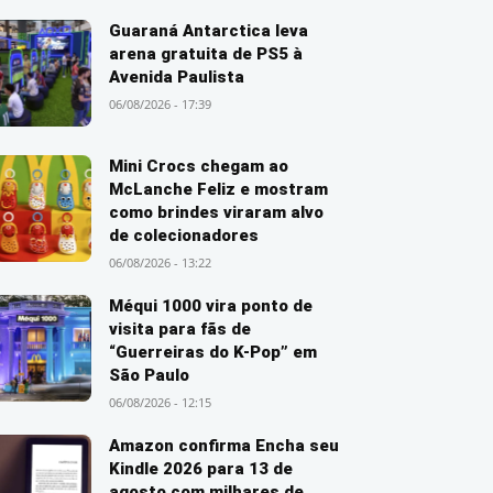
Guaraná Antarctica leva
arena gratuita de PS5 à
Avenida Paulista
06/08/2026 - 17:39
Mini Crocs chegam ao
McLanche Feliz e mostram
como brindes viraram alvo
de colecionadores
06/08/2026 - 13:22
Méqui 1000 vira ponto de
visita para fãs de
“Guerreiras do K-Pop” em
São Paulo
06/08/2026 - 12:15
Amazon confirma Encha seu
Kindle 2026 para 13 de
agosto com milhares de