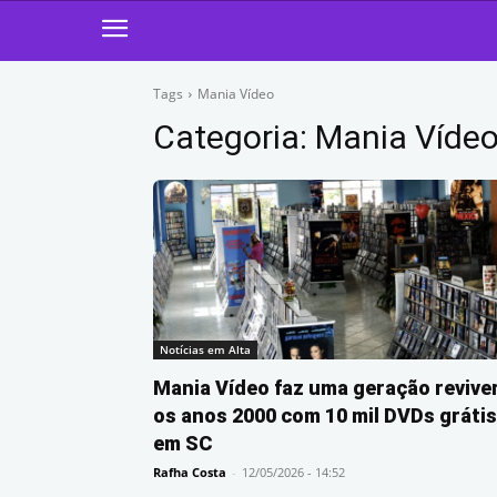
Tags
Mania Vídeo
Categoria:
Mania Víde
Notícias em Alta
Mania Vídeo faz uma geração revive
os anos 2000 com 10 mil DVDs grátis
em SC
Rafha Costa
-
12/05/2026 - 14:52