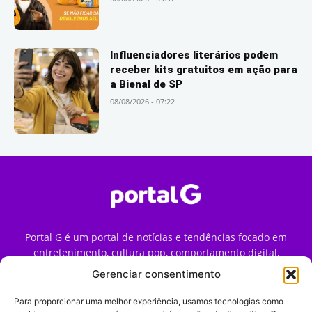
Influenciadores literários podem
receber kits gratuitos em ação para
a Bienal de SP
08/08/2026 - 07:22
Portal G é um portal de notícias e tendências focado em
entretenimento, cultura pop, comportamento digital,
streaming, games e iniciativas de marca que impactam a
Gerenciar consentimento
forma como o público vive e consome internet no Brasil.
Para proporcionar uma melhor experiência, usamos tecnologias como