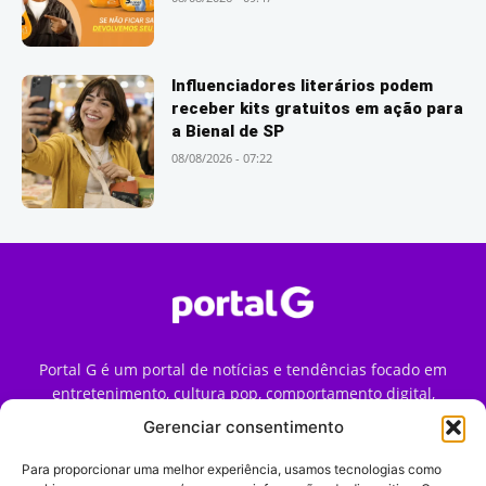
Influenciadores literários podem
receber kits gratuitos em ação para
a Bienal de SP
08/08/2026 - 07:22
Portal G é um portal de notícias e tendências focado em
entretenimento, cultura pop, comportamento digital,
streaming, games e iniciativas de marca que impactam a
Gerenciar consentimento
forma como o público vive e consome internet no Brasil.
Para proporcionar uma melhor experiência, usamos tecnologias como