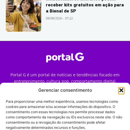
receber kits gratuitos em ação para
a Bienal de SP
08/08/2026 - 07:22
Portal G é um portal de notícias e tendências focado em
entretenimento, cultura pop, comportamento digital,
streaming, games e iniciativas de marca que impactam a
Gerenciar consentimento
forma como o público vive e consome internet no Brasil.
Para proporcionar uma melhor experiência, usamos tecnologias como
Contato:
contato@portalg.com.br
cookies para armazenar e/ou acessar informações do dispositivo. O
consentimento com essas tecnologias nos permite processar dados
como comportamento da navegação ou IDs exclusivos neste site. O não
consentimento ou a revogação do consentimento pode afetar
negativamente determinados recursos e funções.