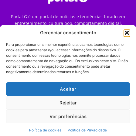
Portal G é um portal de notícias e tendências focado em
entretenimento, cultura pop, comportamento digital,
streaming, games e iniciativas de marca que impactam a
Gerenciar consentimento
forma como o público vive e consome internet no Brasil.
Para proporcionar uma melhor experiência, usamos tecnologias como
Contato:
contato@portalg.com.br
cookies para armazenar e/ou acessar informações do dispositivo. O
consentimento com essas tecnologias nos permite processar dados
como comportamento da navegação ou IDs exclusivos neste site. O não
consentimento ou a revogação do consentimento pode afetar
negativamente determinados recursos e funções.
Aceitar
Início
Sobre
Termos de Uso
Política de Privacidade
Contato
Expediente
Rejeitar
Ver preferências
© 2009–2026 Portal G. Todos os direitos reservados. Notícias e
Política de cookies
Política de Privacidade
tendências de consumo, marketing e comportamento digital.