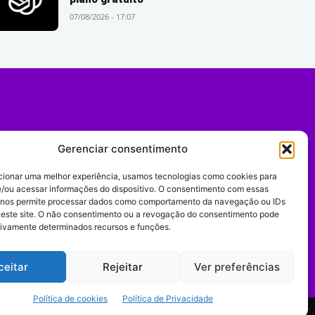
07/08/2026 - 17:07
Gerenciar consentimento
cionar uma melhor experiência, usamos tecnologias como cookies para
/ou acessar informações do dispositivo. O consentimento com essas
 nos permite processar dados como comportamento da navegação ou IDs
neste site. O não consentimento ou a revogação do consentimento pode
tivamente determinados recursos e funções.
Expediente
ceitar
Rejeitar
Ver preferências
Política de cookies
Política de Privacidade
comportamento digital.