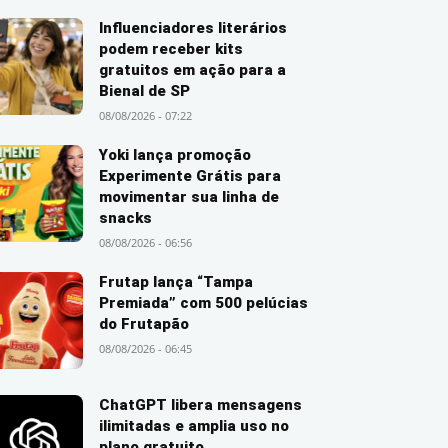
Influenciadores literários
podem receber kits
gratuitos em ação para a
Bienal de SP
08/08/2026 - 07:22
Yoki lança promoção
Experimente Grátis para
movimentar sua linha de
snacks
08/08/2026 - 06:56
Frutap lança “Tampa
Premiada” com 500 pelúcias
do Frutapão
08/08/2026 - 06:45
ChatGPT libera mensagens
ilimitadas e amplia uso no
plano gratuito