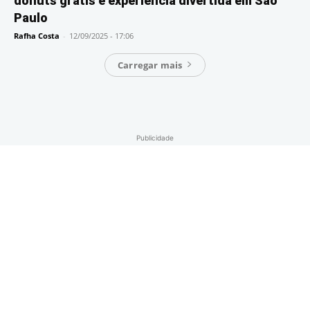
donuts grátis e experiência divertida em São
Paulo
Rafha Costa
-
12/09/2025 - 17:06
Carregar mais
Publicidade