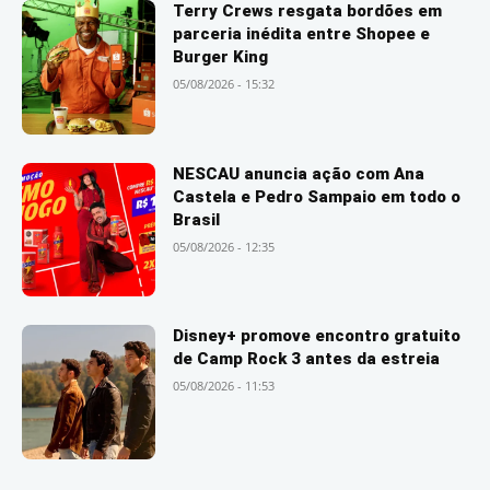
Terry Crews resgata bordões em
parceria inédita entre Shopee e
Burger King
05/08/2026 - 15:32
NESCAU anuncia ação com Ana
Castela e Pedro Sampaio em todo o
Brasil
05/08/2026 - 12:35
Disney+ promove encontro gratuito
de Camp Rock 3 antes da estreia
05/08/2026 - 11:53