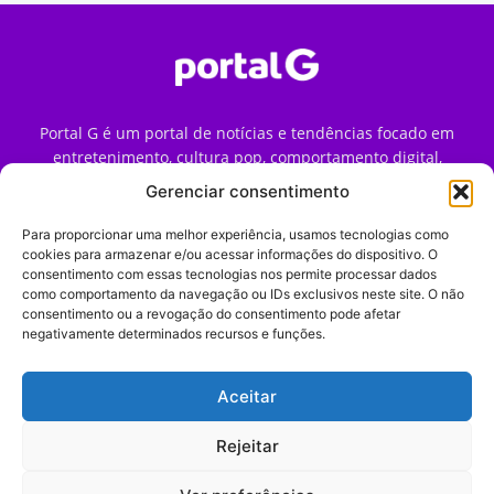
Portal G é um portal de notícias e tendências focado em
entretenimento, cultura pop, comportamento digital,
streaming, games e iniciativas de marca que impactam a
Gerenciar consentimento
forma como o público vive e consome internet no Brasil.
Para proporcionar uma melhor experiência, usamos tecnologias como
Contato:
contato@portalg.com.br
cookies para armazenar e/ou acessar informações do dispositivo. O
consentimento com essas tecnologias nos permite processar dados
como comportamento da navegação ou IDs exclusivos neste site. O não
consentimento ou a revogação do consentimento pode afetar
negativamente determinados recursos e funções.
Aceitar
Início
Sobre
Termos de Uso
Política de Privacidade
Contato
Expediente
Rejeitar