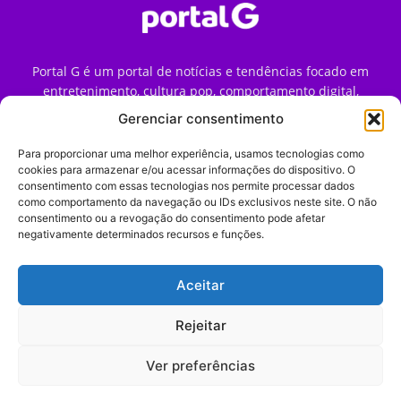
Portal G é um portal de notícias e tendências focado em
entretenimento, cultura pop, comportamento digital,
streaming, games e iniciativas de marca que impactam a
Gerenciar consentimento
forma como o público vive e consome internet no Brasil.
Para proporcionar uma melhor experiência, usamos tecnologias como
Contato:
contato@portalg.com.br
cookies para armazenar e/ou acessar informações do dispositivo. O
consentimento com essas tecnologias nos permite processar dados
como comportamento da navegação ou IDs exclusivos neste site. O não
consentimento ou a revogação do consentimento pode afetar
negativamente determinados recursos e funções.
Aceitar
Início
Sobre
Termos de Uso
Política de Privacidade
Contato
Expediente
Rejeitar
Ver preferências
© 2009–2026 Portal G. Todos os direitos reservados. Notícias e