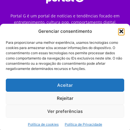
Portal G é um portal de notícias e tendências focado em
entretenimento, cultura pop, comportamento digital,
streaming, games e iniciativas de marca que impactam a
Gerenciar consentimento
forma como o público vive e consome internet no Brasil.
Para proporcionar uma melhor experiência, usamos tecnologias como
Contato:
contato@portalg.com.br
cookies para armazenar e/ou acessar informações do dispositivo. O
consentimento com essas tecnologias nos permite processar dados
como comportamento da navegação ou IDs exclusivos neste site. O não
consentimento ou a revogação do consentimento pode afetar
negativamente determinados recursos e funções.
Aceitar
Início
Sobre
Termos de Uso
Política de Privacidade
Contato
Expediente
Rejeitar
Ver preferências
© 2009–2026 Portal G. Todos os direitos reservados. Notícias e
Política de cookies
Política de Privacidade
tendências de consumo, marketing e comportamento digital.