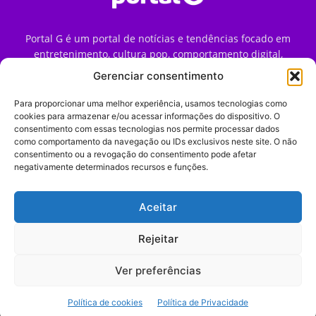
Portal G é um portal de notícias e tendências focado em
entretenimento, cultura pop, comportamento digital,
streaming, games e iniciativas de marca que impactam a
Gerenciar consentimento
forma como o público vive e consome internet no Brasil.
Para proporcionar uma melhor experiência, usamos tecnologias como
Contato:
contato@portalg.com.br
cookies para armazenar e/ou acessar informações do dispositivo. O
consentimento com essas tecnologias nos permite processar dados
como comportamento da navegação ou IDs exclusivos neste site. O não
consentimento ou a revogação do consentimento pode afetar
negativamente determinados recursos e funções.
Aceitar
Início
Sobre
Termos de Uso
Política de Privacidade
Contato
Expediente
Rejeitar
Ver preferências
© 2009–2026 Portal G. Todos os direitos reservados. Notícias e
Política de cookies
Política de Privacidade
tendências de consumo, marketing e comportamento digital.