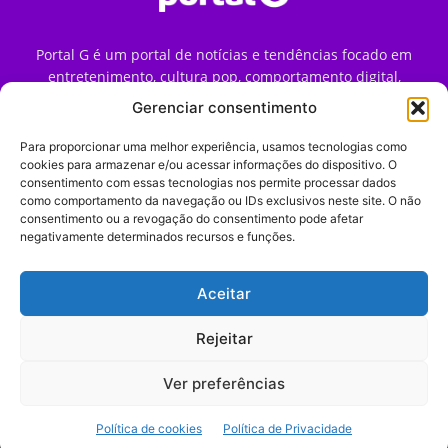
Portal G é um portal de notícias e tendências focado em
entretenimento, cultura pop, comportamento digital,
streaming, games e iniciativas de marca que impactam a
Gerenciar consentimento
forma como o público vive e consome internet no Brasil.
Para proporcionar uma melhor experiência, usamos tecnologias como
Contato:
contato@portalg.com.br
cookies para armazenar e/ou acessar informações do dispositivo. O
consentimento com essas tecnologias nos permite processar dados
como comportamento da navegação ou IDs exclusivos neste site. O não
consentimento ou a revogação do consentimento pode afetar
negativamente determinados recursos e funções.
Aceitar
Início
Sobre
Termos de Uso
Política de Privacidade
Contato
Expediente
Rejeitar
Ver preferências
© 2009–2026 Portal G. Todos os direitos reservados. Notícias e
Política de cookies
Política de Privacidade
tendências de consumo, marketing e comportamento digital.