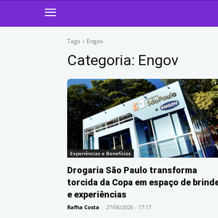
Tags
Engov
Categoria:
Engov
Experiências e Benefícios
Drogaria São Paulo transforma
torcida da Copa em espaço de brind
e experiências
Rafha Costa
-
27/06/2026 - 17:17