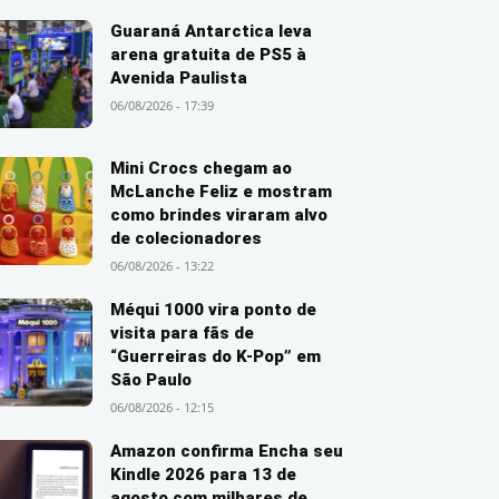
Guaraná Antarctica leva
arena gratuita de PS5 à
Avenida Paulista
06/08/2026 - 17:39
Mini Crocs chegam ao
McLanche Feliz e mostram
como brindes viraram alvo
de colecionadores
06/08/2026 - 13:22
Méqui 1000 vira ponto de
visita para fãs de
“Guerreiras do K-Pop” em
São Paulo
06/08/2026 - 12:15
Amazon confirma Encha seu
Kindle 2026 para 13 de
agosto com milhares de