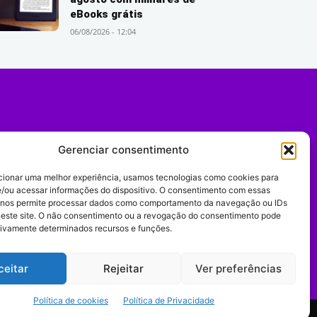
eBooks grátis
06/08/2026 - 12:04
Gerenciar consentimento
cionar uma melhor experiência, usamos tecnologias como cookies para
/ou acessar informações do dispositivo. O consentimento com essas
 nos permite processar dados como comportamento da navegação ou IDs
neste site. O não consentimento ou a revogação do consentimento pode
tivamente determinados recursos e funções.
Expediente
ceitar
Rejeitar
Ver preferências
Política de cookies
Política de Privacidade
comportamento digital.