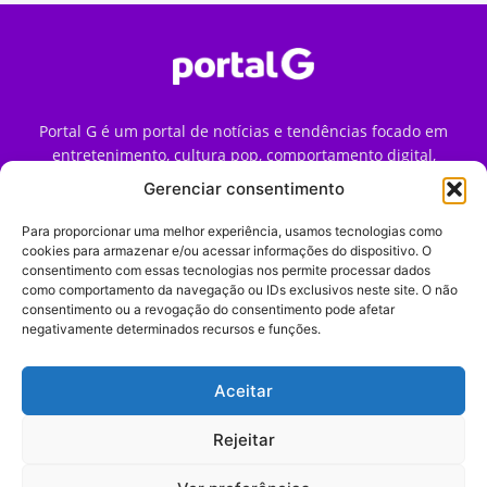
Portal G é um portal de notícias e tendências focado em
entretenimento, cultura pop, comportamento digital,
streaming, games e iniciativas de marca que impactam a
Gerenciar consentimento
forma como o público vive e consome internet no Brasil.
Para proporcionar uma melhor experiência, usamos tecnologias como
Contato:
contato@portalg.com.br
cookies para armazenar e/ou acessar informações do dispositivo. O
consentimento com essas tecnologias nos permite processar dados
como comportamento da navegação ou IDs exclusivos neste site. O não
consentimento ou a revogação do consentimento pode afetar
negativamente determinados recursos e funções.
Aceitar
Início
Sobre
Termos de Uso
Política de Privacidade
Contato
Expediente
Rejeitar