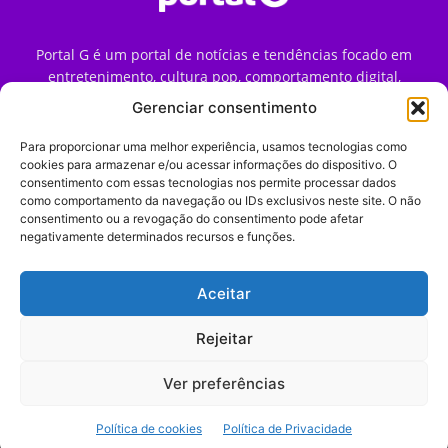
Portal G é um portal de notícias e tendências focado em
entretenimento, cultura pop, comportamento digital,
streaming, games e iniciativas de marca que impactam a
Gerenciar consentimento
forma como o público vive e consome internet no Brasil.
Para proporcionar uma melhor experiência, usamos tecnologias como
Contato:
contato@portalg.com.br
cookies para armazenar e/ou acessar informações do dispositivo. O
consentimento com essas tecnologias nos permite processar dados
como comportamento da navegação ou IDs exclusivos neste site. O não
consentimento ou a revogação do consentimento pode afetar
negativamente determinados recursos e funções.
Aceitar
Início
Sobre
Termos de Uso
Política de Privacidade
Contato
Expediente
Rejeitar
Ver preferências
© 2009–2026 Portal G. Todos os direitos reservados. Notícias e
Política de cookies
Política de Privacidade
tendências de consumo, marketing e comportamento digital.