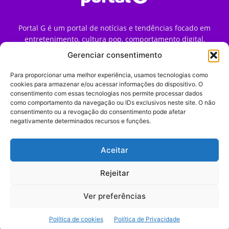
Portal G é um portal de notícias e tendências focado em
entretenimento, cultura pop, comportamento digital,
streaming, games e iniciativas de marca que impactam a
Gerenciar consentimento
forma como o público vive e consome internet no Brasil.
Para proporcionar uma melhor experiência, usamos tecnologias como
Contato:
contato@portalg.com.br
cookies para armazenar e/ou acessar informações do dispositivo. O
consentimento com essas tecnologias nos permite processar dados
como comportamento da navegação ou IDs exclusivos neste site. O não
consentimento ou a revogação do consentimento pode afetar
negativamente determinados recursos e funções.
Aceitar
Início
Sobre
Termos de Uso
Política de Privacidade
Contato
Expediente
Rejeitar
Ver preferências
© 2009–2026 Portal G. Todos os direitos reservados. Notícias e
Política de cookies
Política de Privacidade
tendências de consumo, marketing e comportamento digital.