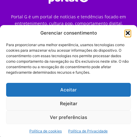
Portal G é um portal de notícias e tendências focado em
entretenimento, cultura pop, comportamento digital,
streaming, games e iniciativas de marca que impactam a
Gerenciar consentimento
forma como o público vive e consome internet no Brasil.
Para proporcionar uma melhor experiência, usamos tecnologias como
Contato:
contato@portalg.com.br
cookies para armazenar e/ou acessar informações do dispositivo. O
consentimento com essas tecnologias nos permite processar dados
como comportamento da navegação ou IDs exclusivos neste site. O não
consentimento ou a revogação do consentimento pode afetar
negativamente determinados recursos e funções.
Aceitar
Início
Sobre
Termos de Uso
Política de Privacidade
Contato
Expediente
Rejeitar
Ver preferências
© 2009–2026 Portal G. Todos os direitos reservados. Notícias e
Política de cookies
Política de Privacidade
tendências de consumo, marketing e comportamento digital.