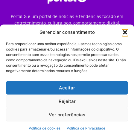
Portal G é um portal de notícias e tendências focado em
entretenimento, cultura pop, comportamento digital,
streaming, games e iniciativas de marca que impactam a
Gerenciar consentimento
forma como o público vive e consome internet no Brasil.
Para proporcionar uma melhor experiência, usamos tecnologias como
Contato:
contato@portalg.com.br
cookies para armazenar e/ou acessar informações do dispositivo. O
consentimento com essas tecnologias nos permite processar dados
como comportamento da navegação ou IDs exclusivos neste site. O não
consentimento ou a revogação do consentimento pode afetar
negativamente determinados recursos e funções.
Aceitar
Início
Sobre
Termos de Uso
Política de Privacidade
Contato
Expediente
Rejeitar
Ver preferências
© 2009–2026 Portal G. Todos os direitos reservados. Notícias e
Política de cookies
Política de Privacidade
tendências de consumo, marketing e comportamento digital.