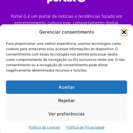
Portal G é um portal de notícias e tendências focado em
entretenimento, cultura pop, comportamento digital,
streaming, games e iniciativas de marca que impactam a
Gerenciar consentimento
forma como o público vive e consome internet no Brasil.
Para proporcionar uma melhor experiência, usamos tecnologias como
Contato:
contato@portalg.com.br
cookies para armazenar e/ou acessar informações do dispositivo. O
consentimento com essas tecnologias nos permite processar dados
como comportamento da navegação ou IDs exclusivos neste site. O não
consentimento ou a revogação do consentimento pode afetar
negativamente determinados recursos e funções.
Aceitar
Início
Sobre
Termos de Uso
Política de Privacidade
Contato
Expediente
Rejeitar
Ver preferências
© 2009–2026 Portal G. Todos os direitos reservados. Notícias e
Política de cookies
Política de Privacidade
tendências de consumo, marketing e comportamento digital.