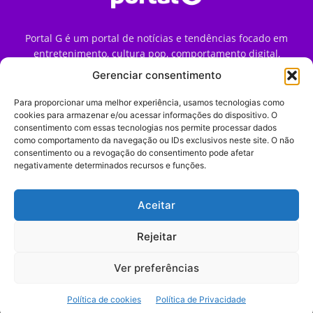
Portal G é um portal de notícias e tendências focado em
entretenimento, cultura pop, comportamento digital,
streaming, games e iniciativas de marca que impactam a
Gerenciar consentimento
forma como o público vive e consome internet no Brasil.
Para proporcionar uma melhor experiência, usamos tecnologias como
Contato:
contato@portalg.com.br
cookies para armazenar e/ou acessar informações do dispositivo. O
consentimento com essas tecnologias nos permite processar dados
como comportamento da navegação ou IDs exclusivos neste site. O não
consentimento ou a revogação do consentimento pode afetar
negativamente determinados recursos e funções.
Aceitar
Início
Sobre
Termos de Uso
Política de Privacidade
Contato
Expediente
Rejeitar
Ver preferências
© 2009–2026 Portal G. Todos os direitos reservados. Notícias e
Política de cookies
Política de Privacidade
tendências de consumo, marketing e comportamento digital.