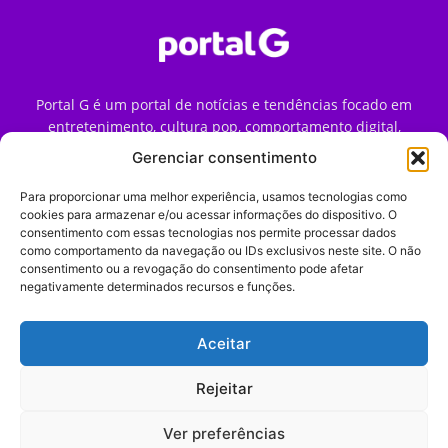
Portal G é um portal de notícias e tendências focado em
entretenimento, cultura pop, comportamento digital,
streaming, games e iniciativas de marca que impactam a
Gerenciar consentimento
forma como o público vive e consome internet no Brasil.
Para proporcionar uma melhor experiência, usamos tecnologias como
Contato:
contato@portalg.com.br
cookies para armazenar e/ou acessar informações do dispositivo. O
consentimento com essas tecnologias nos permite processar dados
como comportamento da navegação ou IDs exclusivos neste site. O não
consentimento ou a revogação do consentimento pode afetar
negativamente determinados recursos e funções.
Aceitar
Início
Sobre
Termos de Uso
Política de Privacidade
Contato
Expediente
Rejeitar
Ver preferências