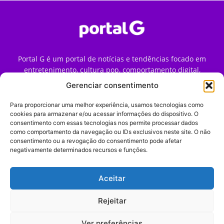
Portal G é um portal de notícias e tendências focado em
entretenimento, cultura pop, comportamento digital,
streaming, games e iniciativas de marca que impactam a
Gerenciar consentimento
forma como o público vive e consome internet no Brasil.
Para proporcionar uma melhor experiência, usamos tecnologias como
Contato:
contato@portalg.com.br
cookies para armazenar e/ou acessar informações do dispositivo. O
consentimento com essas tecnologias nos permite processar dados
como comportamento da navegação ou IDs exclusivos neste site. O não
consentimento ou a revogação do consentimento pode afetar
negativamente determinados recursos e funções.
Aceitar
Início
Sobre
Termos de Uso
Política de Privacidade
Contato
Expediente
Rejeitar
Ver preferências