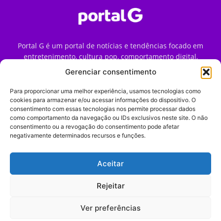
Portal G é um portal de notícias e tendências focado em
entretenimento, cultura pop, comportamento digital,
streaming, games e iniciativas de marca que impactam a
Gerenciar consentimento
forma como o público vive e consome internet no Brasil.
Para proporcionar uma melhor experiência, usamos tecnologias como
Contato:
contato@portalg.com.br
cookies para armazenar e/ou acessar informações do dispositivo. O
consentimento com essas tecnologias nos permite processar dados
como comportamento da navegação ou IDs exclusivos neste site. O não
consentimento ou a revogação do consentimento pode afetar
negativamente determinados recursos e funções.
Aceitar
Início
Sobre
Termos de Uso
Política de Privacidade
Contato
Expediente
Rejeitar
Ver preferências