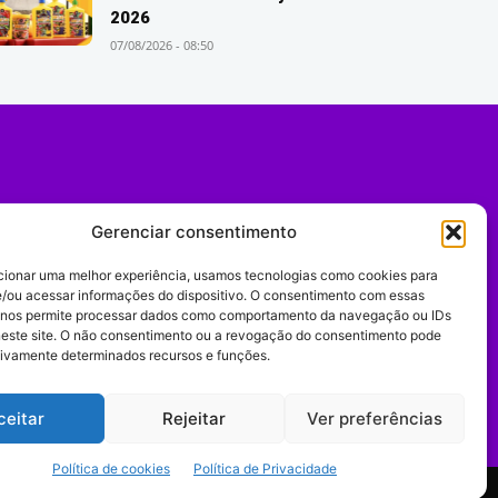
2026
07/08/2026 - 08:50
Gerenciar consentimento
cionar uma melhor experiência, usamos tecnologias como cookies para
/ou acessar informações do dispositivo. O consentimento com essas
 nos permite processar dados como comportamento da navegação ou IDs
neste site. O não consentimento ou a revogação do consentimento pode
tivamente determinados recursos e funções.
Expediente
ceitar
Rejeitar
Ver preferências
Política de cookies
Política de Privacidade
comportamento digital.