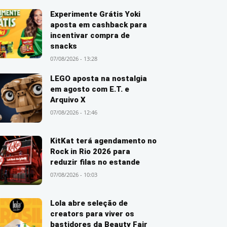
Experimente Grátis Yoki
aposta em cashback para
incentivar compra de
snacks
07/08/2026 - 13:28
LEGO aposta na nostalgia
em agosto com E.T. e
Arquivo X
07/08/2026 - 12:46
KitKat terá agendamento no
Rock in Rio 2026 para
reduzir filas no estande
07/08/2026 - 10:03
Lola abre seleção de
creators para viver os
bastidores da Beauty Fair