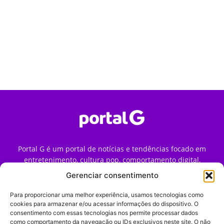
Portal G é um portal de notícias e tendências focado em
entretenimento, cultura pop, comportamento digital,
streaming, games e iniciativas de marca que impactam a
Gerenciar consentimento
forma como o público vive e consome internet no Brasil.
Para proporcionar uma melhor experiência, usamos tecnologias como
Contato:
contato@portalg.com.br
cookies para armazenar e/ou acessar informações do dispositivo. O
consentimento com essas tecnologias nos permite processar dados
como comportamento da navegação ou IDs exclusivos neste site. O não