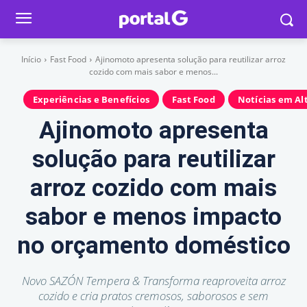
Início
Fast Food
Ajinomoto apresenta solução para reutilizar arroz
cozido com mais sabor e menos...
Experiências e Benefícios
Fast Food
Notícias em Al
Ajinomoto apresenta
solução para reutilizar
arroz cozido com mais
sabor e menos impacto
no orçamento doméstico
Novo SAZÓN Tempera & Transforma reaproveita arroz
cozido e cria pratos cremosos, saborosos e sem