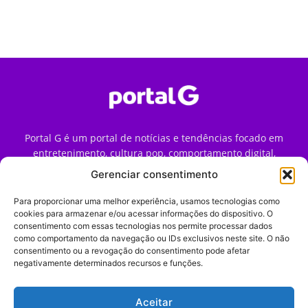
Portal G é um portal de notícias e tendências focado em
entretenimento, cultura pop, comportamento digital,
streaming, games e iniciativas de marca que impactam a
Gerenciar consentimento
forma como o público vive e consome internet no Brasil.
Para proporcionar uma melhor experiência, usamos tecnologias como
Contato:
contato@portalg.com.br
cookies para armazenar e/ou acessar informações do dispositivo. O
consentimento com essas tecnologias nos permite processar dados
como comportamento da navegação ou IDs exclusivos neste site. O não
consentimento ou a revogação do consentimento pode afetar
negativamente determinados recursos e funções.
Aceitar