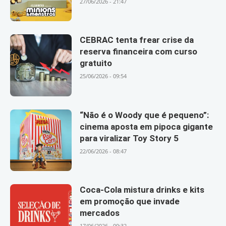
27/06/2026 - 21:47
CEBRAC tenta frear crise da
reserva financeira com curso
gratuito
25/06/2026 - 09:54
“Não é o Woody que é pequeno”:
cinema aposta em pipoca gigante
para viralizar Toy Story 5
22/06/2026 - 08:47
Coca-Cola mistura drinks e kits
em promoção que invade
mercados
17/06/2026 - 09:32