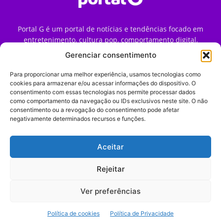
Portal G é um portal de notícias e tendências focado em
entretenimento, cultura pop, comportamento digital,
streaming, games e iniciativas de marca que impactam a
Gerenciar consentimento
forma como o público vive e consome internet no Brasil.
Para proporcionar uma melhor experiência, usamos tecnologias como
Contato:
contato@portalg.com.br
cookies para armazenar e/ou acessar informações do dispositivo. O
consentimento com essas tecnologias nos permite processar dados
como comportamento da navegação ou IDs exclusivos neste site. O não
consentimento ou a revogação do consentimento pode afetar
negativamente determinados recursos e funções.
Aceitar
Início
Sobre
Termos de Uso
Política de Privacidade
Contato
Expediente
Rejeitar
Ver preferências
© 2009–2026 Portal G. Todos os direitos reservados. Notícias e
Política de cookies
Política de Privacidade
tendências de consumo, marketing e comportamento digital.