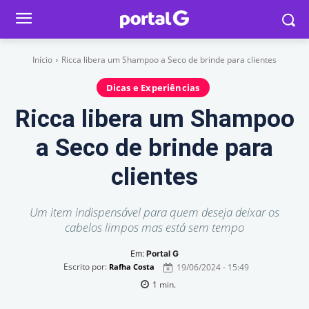
Início
Ricca libera um Shampoo a Seco de brinde para clientes
Dicas e Experiências
Ricca libera um Shampoo
a Seco de brinde para
clientes
Um item indispensável para quem deseja deixar os
cabelos limpos mas está sem tempo
Em:
Portal G
Escrito por:
19/06/2024 - 15:49
Rafha Costa
1
min.