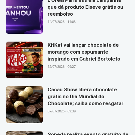
L’Oréal Paris estreia campanha
que dá produto Elseve grátis ou
reembolso
14/07/2026 - 14:03
KitKat vai lançar chocolate de
morango com espumante
inspirado em Gabriel Bortoleto
12/07/2026 - 09:27
Cacau Show libera chocolate
grátis no Dia Mundial do
Chocolate; saiba como resgatar
07/07/2026 - 09:39
Soneda realiza evento gratuito de