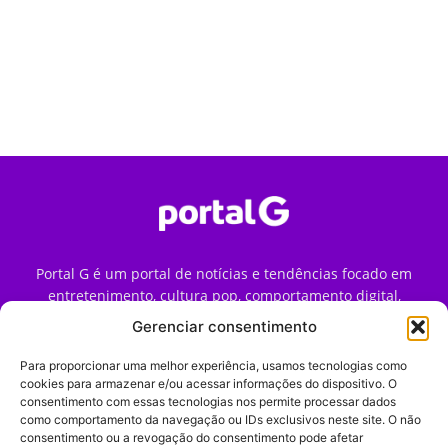
Portal G é um portal de notícias e tendências focado em
entretenimento, cultura pop, comportamento digital,
streaming, games e iniciativas de marca que impactam a
Gerenciar consentimento
forma como o público vive e consome internet no Brasil.
Para proporcionar uma melhor experiência, usamos tecnologias como
Contato:
contato@portalg.com.br
cookies para armazenar e/ou acessar informações do dispositivo. O
consentimento com essas tecnologias nos permite processar dados
como comportamento da navegação ou IDs exclusivos neste site. O não
consentimento ou a revogação do consentimento pode afetar