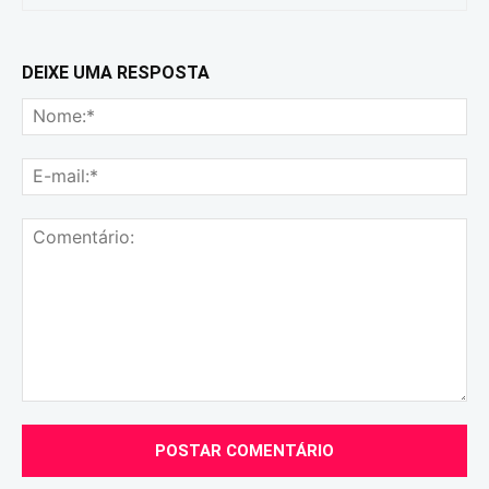
DEIXE UMA RESPOSTA
No
E-
mai
Comentário: