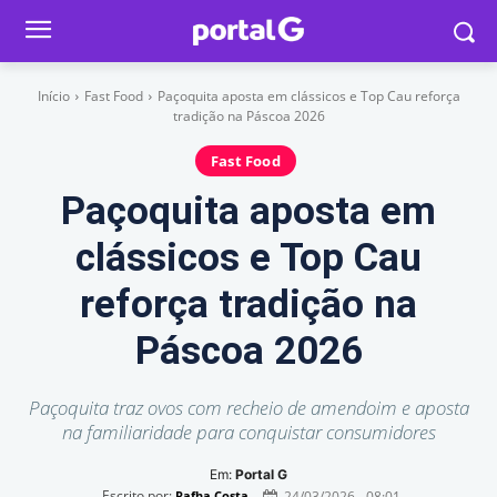
Início
Fast Food
Paçoquita aposta em clássicos e Top Cau reforça
tradição na Páscoa 2026
Fast Food
Paçoquita aposta em
clássicos e Top Cau
reforça tradição na
Páscoa 2026
Paçoquita traz ovos com recheio de amendoim e aposta
na familiaridade para conquistar consumidores
Em:
Portal G
Escrito por:
24/03/2026 - 08:01
Rafha Costa