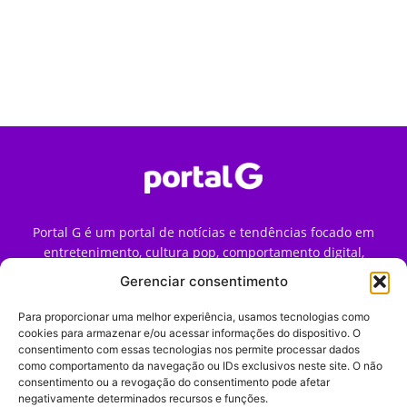
Portal G é um portal de notícias e tendências focado em
entretenimento, cultura pop, comportamento digital,
streaming, games e iniciativas de marca que impactam a
Gerenciar consentimento
forma como o público vive e consome internet no Brasil.
Para proporcionar uma melhor experiência, usamos tecnologias como
Contato:
contato@portalg.com.br
cookies para armazenar e/ou acessar informações do dispositivo. O
consentimento com essas tecnologias nos permite processar dados
como comportamento da navegação ou IDs exclusivos neste site. O não
consentimento ou a revogação do consentimento pode afetar
negativamente determinados recursos e funções.