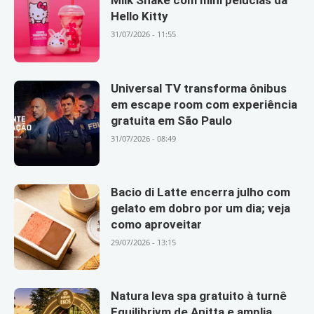
Milk Shake com mini pelúcias da
Hello Kitty
31/07/2026 - 11:55
Universal TV transforma ônibus
em escape room com experiência
gratuita em São Paulo
31/07/2026 - 08:49
Bacio di Latte encerra julho com
gelato em dobro por um dia; veja
como aproveitar
29/07/2026 - 13:15
Natura leva spa gratuito à turnê
Equilibrivm de Anitta e amplia