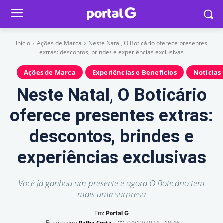
Início
Ações de Marca
Neste Natal, O Boticário oferece presentes
extras: descontos, brindes e experiências exclusivas
Ações de Marca
Experiências e Benefícios
Notícias
Neste Natal, O Boticário
oferece presentes extras:
descontos, brindes e
experiências exclusivas
Você já ganhou um presente e agora O Boticário tem
mais uma surpresa
Em:
Portal G
Escrito por:
04/12/2024 - 18:46
Rafha Costa