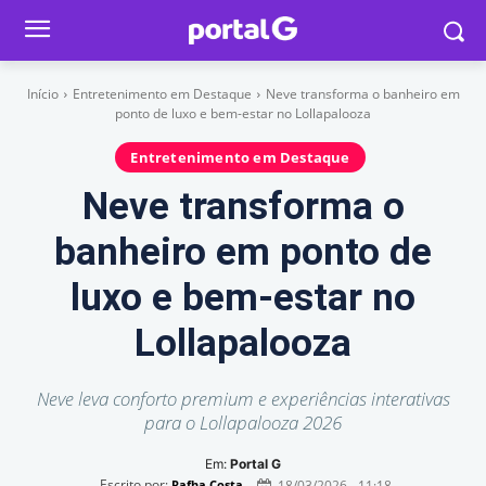
Início
Entretenimento em Destaque
Neve transforma o banheiro em
ponto de luxo e bem-estar no Lollapalooza
Entretenimento em Destaque
Neve transforma o
banheiro em ponto de
luxo e bem-estar no
Lollapalooza
Neve leva conforto premium e experiências interativas
para o Lollapalooza 2026
Em:
Portal G
Escrito por:
18/03/2026 - 11:18
Rafha Costa