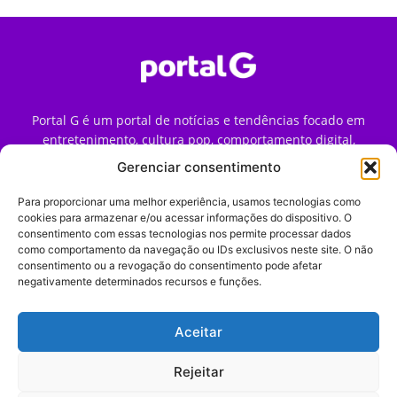
Portal G é um portal de notícias e tendências focado em
entretenimento, cultura pop, comportamento digital,
streaming, games e iniciativas de marca que impactam a
Gerenciar consentimento
forma como o público vive e consome internet no Brasil.
Para proporcionar uma melhor experiência, usamos tecnologias como
Contato:
contato@portalg.com.br
cookies para armazenar e/ou acessar informações do dispositivo. O
consentimento com essas tecnologias nos permite processar dados
como comportamento da navegação ou IDs exclusivos neste site. O não
consentimento ou a revogação do consentimento pode afetar
negativamente determinados recursos e funções.
Aceitar
Início
Sobre
Termos de Uso
Política de Privacidade
Contato
Expediente
Rejeitar