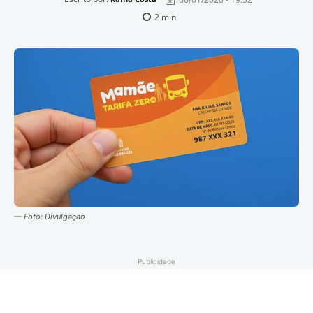
2
min.
— Foto: Divulgação
Publicidade