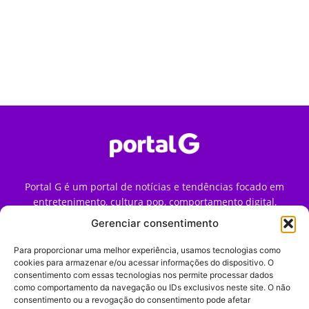
Portal G é um portal de notícias e tendências focado em
entretenimento, cultura pop, comportamento digital,
streaming, games e iniciativas de marca que impactam a
Gerenciar consentimento
forma como o público vive e consome internet no Brasil.
Para proporcionar uma melhor experiência, usamos tecnologias como
Contato:
contato@portalg.com.br
cookies para armazenar e/ou acessar informações do dispositivo. O
consentimento com essas tecnologias nos permite processar dados
como comportamento da navegação ou IDs exclusivos neste site. O não
consentimento ou a revogação do consentimento pode afetar