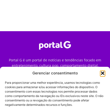
Portal G é um portal de notícias e tendências focado em
entretenimento, cultura pop, comportamento digital,
streaming, games e iniciativas de marca que impactam a
Gerenciar consentimento
forma como o público vive e consome internet no Brasil.
Para proporcionar uma melhor experiência, usamos tecnologias como
Contato:
contato@portalg.com.br
cookies para armazenar e/ou acessar informações do dispositivo. O
consentimento com essas tecnologias nos permite processar dados
como comportamento da navegação ou IDs exclusivos neste site. O não
consentimento ou a revogação do consentimento pode afetar
negativamente determinados recursos e funções.