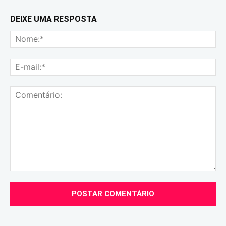
DEIXE UMA RESPOSTA
No
E-
mai
Comentário: