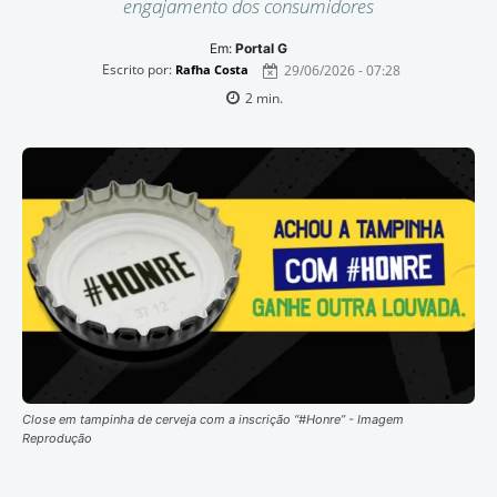
engajamento dos consumidores
Em:
Portal G
Escrito por:
29/06/2026 - 07:28
Rafha Costa
2
min.
Close em tampinha de cerveja com a inscrição “#Honre” - Imagem
Reprodução