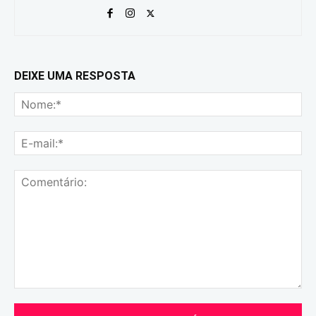
DEIXE UMA RESPOSTA
No
E-
mai
Comentário: