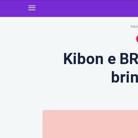
Iníc
Kibon e BR
bri