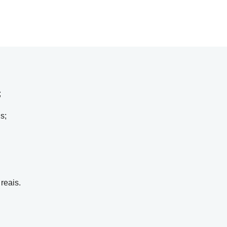
;
s;
reais.