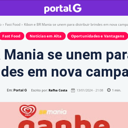
io
Fast Food
Kibon e BR Mania se unem para distribuir brindes em nova cam
Fast Food
Notícias em Alta
Oportunidades e Vantagens
 Mania se unem para
ndes em nova camp
Em:
Portal G
Escrito por:
Rafha Costa
13/01/2024 - 21:08
1
min.