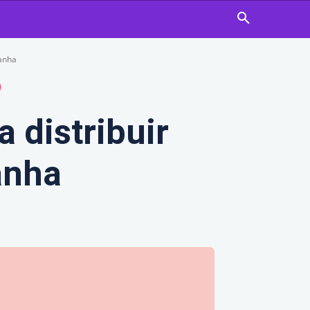
panha
 distribuir
anha