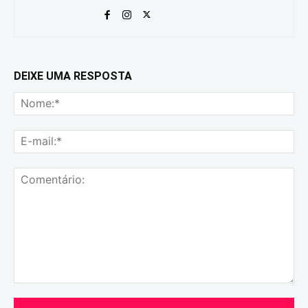
DEIXE UMA RESPOSTA
No
E-
mai
Comentário: