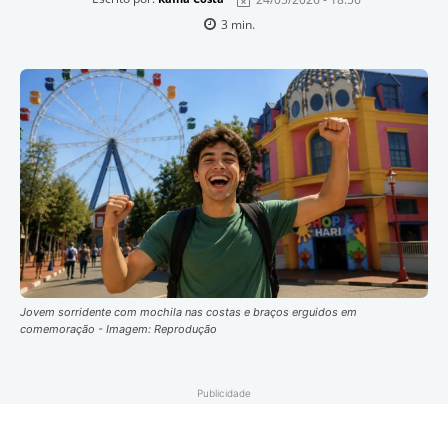
3
min.
Jovem sorridente com mochila nas costas e braços erguidos em
comemoração - Imagem: Reprodução
Publicidade