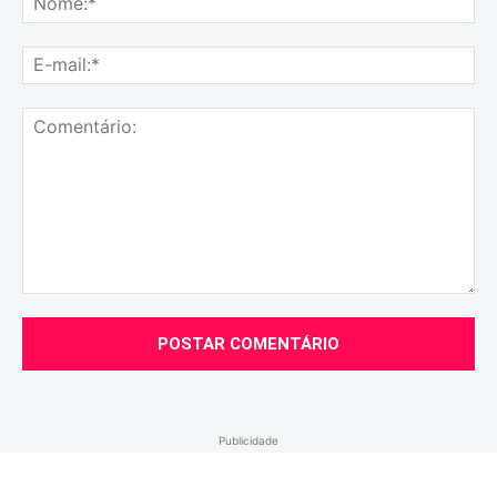
E-
mai
Comentário:
Publicidade