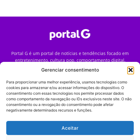
Portal G é um portal de notícias e tendências focado em
entretenimento, cultura pop, comportamento digital,
streaming, games e iniciativas de marca que impactam a
Gerenciar consentimento
forma como o público vive e consome internet no Brasil.
Para proporcionar uma melhor experiência, usamos tecnologias como
Contato:
contato@portalg.com.br
cookies para armazenar e/ou acessar informações do dispositivo. O
consentimento com essas tecnologias nos permite processar dados
como comportamento da navegação ou IDs exclusivos neste site. O não
consentimento ou a revogação do consentimento pode afetar
negativamente determinados recursos e funções.
Aceitar
Início
Sobre
Termos de Uso