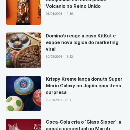
Volcanix no Reino Unido
01/04/2026 - 11:56
Domino’s reage a caso KitKat e
expõe nova lógica do marketing
viral
30/03/2026 - 13:52
Krispy Kreme lança donuts Super
Mario Galaxy no Japão com itens
surpresa
29/03/2026 - 21:11
Coca-Cola cria o ‘Glass Sipper’: a
aposta conceitual no March