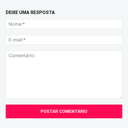
DEIXE UMA RESPOSTA
No
E-
mai
Comentário: