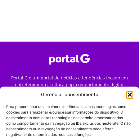
Portal G é um portal de notícias e tendências focado em
entretenimento, cultura pop, comportamento digital,
streaming, games e iniciativas de marca que impactam a
Gerenciar consentimento
forma como o público vive e consome internet no Brasil.
Para proporcionar uma melhor experiência, usamos tecnologias como
Contato:
contato@portalg.com.br
cookies para armazenar e/ou acessar informações do dispositivo. O
consentimento com essas tecnologias nos permite processar dados
como comportamento da navegação ou IDs exclusivos neste site. O não
consentimento ou a revogação do consentimento pode afetar
negativamente determinados recursos e funções.