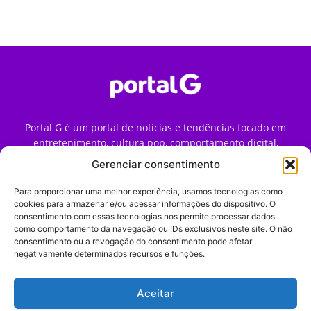
Portal G é um portal de notícias e tendências focado em
entretenimento, cultura pop, comportamento digital,
streaming, games e iniciativas de marca que impactam a
Gerenciar consentimento
forma como o público vive e consome internet no Brasil.
Para proporcionar uma melhor experiência, usamos tecnologias como
Contato:
contato@portalg.com.br
cookies para armazenar e/ou acessar informações do dispositivo. O
consentimento com essas tecnologias nos permite processar dados
como comportamento da navegação ou IDs exclusivos neste site. O não
consentimento ou a revogação do consentimento pode afetar
negativamente determinados recursos e funções.
Aceitar
Início
Sobre
Termos de Uso