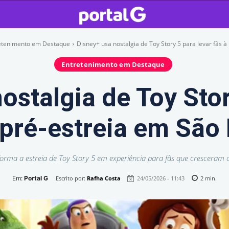
etenimento em Destaque
Disney+ usa nostalgia de Toy Story 5 para levar fãs à p
Entretenimento em Destaque
ostalgia de Toy Stor
 pré-estreia em São
forma a estreia de Toy Story 5 em experiência para fãs que cresceram 
Em:
Portal G
Escrito por:
Rafha Costa
24/05/2026 - 11:43
2
min.