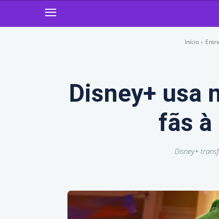
Início
Entr
Disney+ usa n
fãs à
Disney+ trans