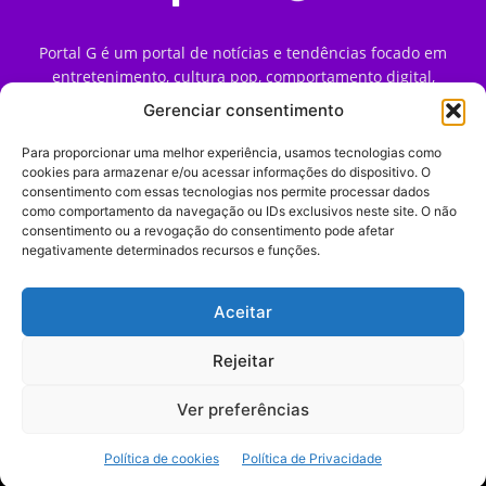
Portal G é um portal de notícias e tendências focado em
entretenimento, cultura pop, comportamento digital,
streaming, games e iniciativas de marca que impactam a
Gerenciar consentimento
forma como o público vive e consome internet no Brasil.
Para proporcionar uma melhor experiência, usamos tecnologias como
Contato:
contato@portalg.com.br
cookies para armazenar e/ou acessar informações do dispositivo. O
consentimento com essas tecnologias nos permite processar dados
como comportamento da navegação ou IDs exclusivos neste site. O não
consentimento ou a revogação do consentimento pode afetar
negativamente determinados recursos e funções.
Aceitar
Início
Sobre
Termos de Uso
Política de Privacidade
Contato
Expediente
Rejeitar
Ver preferências
© 2009–2026 Portal G. Todos os direitos reservados. Notícias e
Política de cookies
Política de Privacidade
tendências de consumo, marketing e comportamento digital.